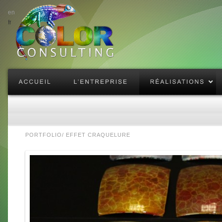
en
fr
Enlarge
PORTFOLIO
/
EFFET CRAQUELURE