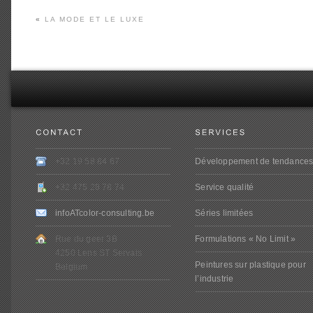
«
LA MODE ET LE LUXE
+32 19 58 84 67
Développement de tendance
+32 475 28 78 74
Service qualité
infoATcolor-consulting.be
Séries limitées
Rue du geer 3B
Formulations « No Limit »
4250 Lens ST Servais
Peintures sur plastique pour
Belgium
l’industrie