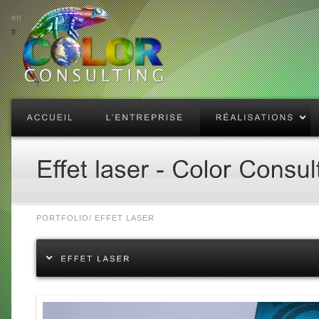
en
fr
PORTFOLIO
/
EFFET LASER
Enlarge