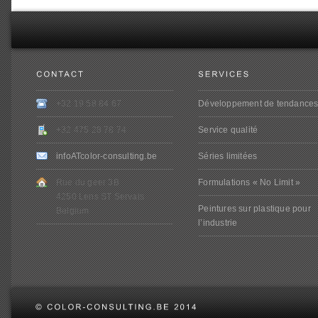
+32 19 58 84 67
Développement de tendance
+32 475 28 78 74
Service qualité
infoATcolor-consulting.be
Séries limitées
Rue du geer 3B
Formulations « No Limit »
4250 Lens ST Servais
Peintures sur plastique pour
Belgium
l’industrie